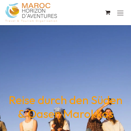
Zum Inhalt springen
Reise durch den Süden
& Oasen Marokkos