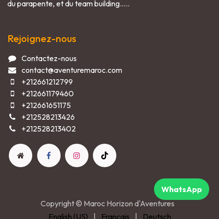
du parapente, et du team building.....
Rejoignez-nous
Contactez-nous
contact@aventuremaroc.com
+212661212799
+212661179460
+212661651175
+212528213426
+212528213402
WhatsApp
Copyright © Maroc Horizon d'Aventures
English (US)
|
Français
|
Deutsch