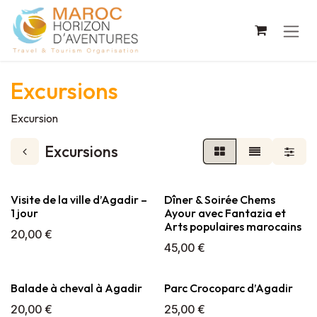
Se rendre au contenu
Excursions
Excursion
Excursions
Visite de la ville d’Agadir –
Dîner & Soirée Chems
1 jour
Ayour avec Fantazia et
Arts populaires marocains
20,00
€
45,00
€
Balade à cheval à Agadir
Parc Crocoparc d’Agadir
20,00
€
25,00
€