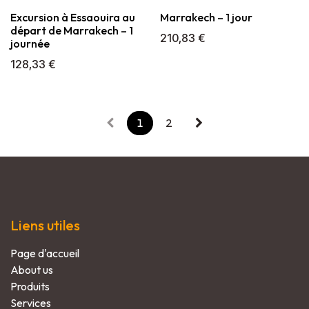
Excursion à Essaouira au
Marrakech – 1 jour
départ de Marrakech – 1
210,83
€
journée
128,33
€
1
2
Liens utiles
Page d'accueil​
About us​
Produits
​Services​