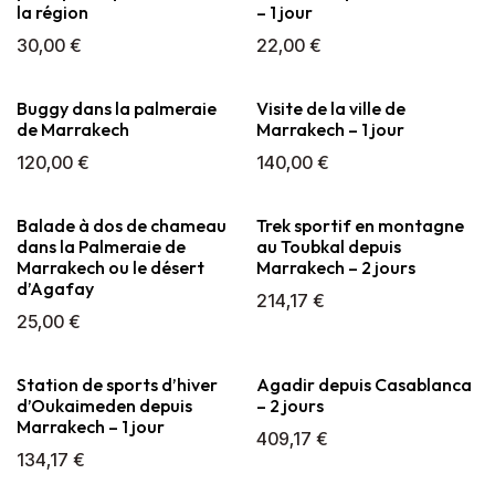
la région
– 1 jour
30,00
€
22,00
€
Buggy dans la palmeraie
Visite de la ville de
de Marrakech
Marrakech – 1 jour
120,00
€
140,00
€
Balade à dos de chameau
Trek sportif en montagne
dans la Palmeraie de
au Toubkal depuis
Marrakech ou le désert
Marrakech – 2 jours
d’Agafay
214,17
€
25,00
€
Station de sports d’hiver
Agadir depuis Casablanca
d’Oukaimeden depuis
– 2 jours
Marrakech – 1 jour
409,17
€
134,17
€